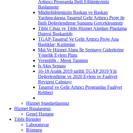
Arttırıcı Programla İlgili Eğitimlerimiz
Başlamıştır
Müdürlüğümüzün Başkan ve Başkan
Yardımcılarına Tasarruf Gelir Arttırıcı Proje ile
İlgili Değerlendirme Sunumu Gerçekleşmiştir
Tıbbi Cihaz ve Tıbbi Hizmet Alımları Planlama
Dairesi Başkanlığı
TGAP-Tasarruf Ve Gelir Artırıcı Proje Ana
Başlıklar; Kırılımlar
Mal Ve Hizmet Alımı İle Sermaye Giderlerine
Yönelik Eylem Planı
Verimlilik - Menü Tanıtımı
İş Akış Şeması
16-18 Aralık 2019 tarihli TGAP 2019 Yılı
Değerlendirme ve 2020 Eylem ve Faaliyet
Revizesi Çalıştayı
Tasarruf ve Gelir Artırıcı Programlar Faaliyet
Rehberi
Hizmet Standartlarımız
Hizmet Binalarımız
Genel Hastane
Tıbbi Birimler
Laboratuvar
Röntgen