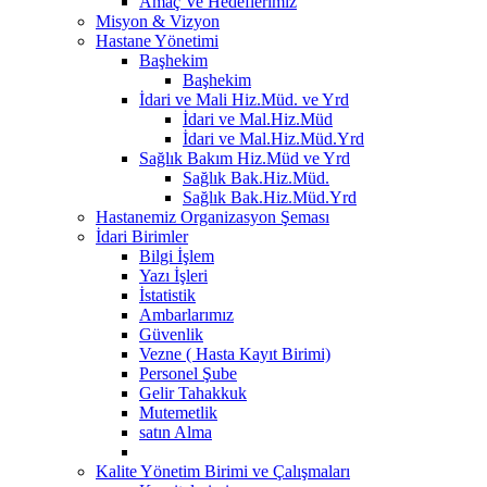
Amaç Ve Hedeflerimiz
Misyon & Vizyon
Hastane Yönetimi
Başhekim
Başhekim
İdari ve Mali Hiz.Müd. ve Yrd
İdari ve Mal.Hiz.Müd
İdari ve Mal.Hiz.Müd.Yrd
Sağlık Bakım Hiz.Müd ve Yrd
Sağlık Bak.Hiz.Müd.
Sağlık Bak.Hiz.Müd.Yrd
Hastanemiz Organizasyon Şeması
İdari Birimler
Bilgi İşlem
Yazı İşleri
İstatistik
Ambarlarımız
Güvenlik
Vezne ( Hasta Kayıt Birimi)
Personel Şube
Gelir Tahakkuk
Mutemetlik
satın Alma
Kalite Yönetim Birimi ve Çalışmaları