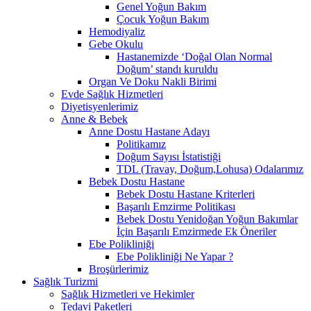
Genel Yoğun Bakım
Çocuk Yoğun Bakım
Hemodiyaliz
Gebe Okulu
Hastanemizde ‘Doğal Olan Normal
Doğum’ standı kuruldu
Organ Ve Doku Nakli Birimi
Evde Sağlık Hizmetleri
Diyetisyenlerimiz
Anne & Bebek
Anne Dostu Hastane Adayı
Politikamız
Doğum Sayısı İstatistiği
TDL (Travay, Doğum,Lohusa) Odalarımız
Bebek Dostu Hastane
Bebek Dostu Hastane Kriterleri
Başarılı Emzirme Politikası
Bebek Dostu Yenidoğan Yoğun Bakımlar
İçin Başarılı Emzirmede Ek Öneriler
Ebe Polikliniği
Ebe Polikliniği Ne Yapar ?
Broşürlerimiz
Sağlık Turizmi
Sağlık Hizmetleri ve Hekimler
Tedavi Paketleri