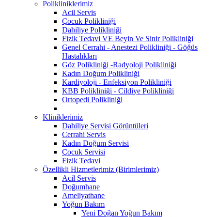
Polikliniklerimiz
Acil Servis
Çocuk Polikliniği
Dahiliye Polikliniği
Fizik Tedavi VE Beyin Ve Sinir Polikliniği
Genel Cerrahi - Anestezi Polikliniği - Göğüs
Hastalıkları
Göz Polikliniği -Radyoloji Polikliniği
Kadın Doğum Polikliniği
Kardiyoloji - Enfeksiyon Polikliniği
KBB Polikliniği - Cildiye Polikliniği
Ortopedi Polikliniği
Kliniklerimiz
Dahiliye Servisi Görüntüleri
Cerrahi Servis
Kadın Doğum Servisi
Çocuk Servisi
Fizik Tedavi
Özellikli Hizmetlerimiz (Birimlerimiz)
Acil Servis
Doğumhane
Ameliyathane
Yoğun Bakım
Yeni Doğan Yoğun Bakım