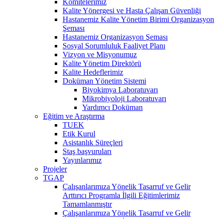
Komitelerimiz
Kalite Yönergesi ve Hasta Çalışan Güvenliği
Hastanemiz Kalite Yönetim Birimi Organizasyon
Şeması
Hastanemiz Organizasyon Şeması
Sosyal Sorumluluk Faaliyet Planı
Vizyon ve Misyonumuz
Kalite Yönetim Direktörü
Kalite Hedeflerimiz
Doküman Yönetim Sistemi
Biyokimya Laboratuvarı
Mikrobiyoloji Laboratuvarı
Yardımcı Doküman
Eğitim ve Araştırma
TUEK
Etik Kurul
Asistanlık Süreçleri
Staş başvuruları
Yayınlarımız
Projeler
TGAP
Çalışanlarımıza Yönelik Tasarruf ve Gelir
Arttırıcı Programla İlgili Eğitimlerimiz
Tamamlanmıştır
Çalışanlarımıza Yönelik Tasarruf ve Gelir