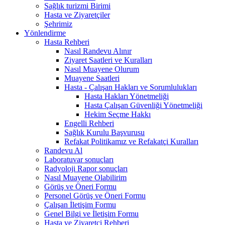
Sağlık turizmi Birimi
Hasta ve Ziyaretçiler
Şehrimiz
Yönlendirme
Hasta Rehberi
Nasıl Randevu Alınır
Ziyaret Saatleri ve Kuralları
Nasıl Muayene Olurum
Muayene Saatleri
Hasta - Çalışan Hakları ve Sorumlulukları
Hasta Hakları Yönetmeliği
Hasta Çalışan Güvenliği Yönetmeliği
Hekim Seçme Hakkı
Engelli Rehberi
Sağlık Kurulu Başvurusu
Refakat Politikamız ve Refakatçi Kuralları
Randevu Al
Laboratuvar sonuçları
Radyoloji Rapor sonuçları
Nasıl Muayene Olabilirim
Görüş ve Öneri Formu
Personel Görüş ve Öneri Formu
Çalışan İletişim Formu
Genel Bilgi ve İletişim Formu
Hasta ve Ziyaretçi Rehberi