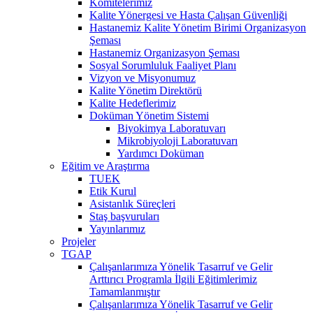
Komitelerimiz
Kalite Yönergesi ve Hasta Çalışan Güvenliği
Hastanemiz Kalite Yönetim Birimi Organizasyon
Şeması
Hastanemiz Organizasyon Şeması
Sosyal Sorumluluk Faaliyet Planı
Vizyon ve Misyonumuz
Kalite Yönetim Direktörü
Kalite Hedeflerimiz
Doküman Yönetim Sistemi
Biyokimya Laboratuvarı
Mikrobiyoloji Laboratuvarı
Yardımcı Doküman
Eğitim ve Araştırma
TUEK
Etik Kurul
Asistanlık Süreçleri
Staş başvuruları
Yayınlarımız
Projeler
TGAP
Çalışanlarımıza Yönelik Tasarruf ve Gelir
Arttırıcı Programla İlgili Eğitimlerimiz
Tamamlanmıştır
Çalışanlarımıza Yönelik Tasarruf ve Gelir