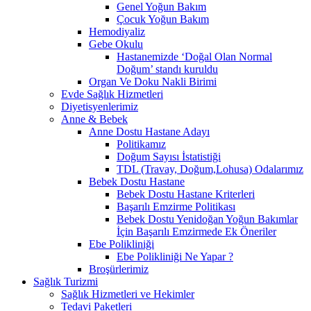
Genel Yoğun Bakım
Çocuk Yoğun Bakım
Hemodiyaliz
Gebe Okulu
Hastanemizde ‘Doğal Olan Normal
Doğum’ standı kuruldu
Organ Ve Doku Nakli Birimi
Evde Sağlık Hizmetleri
Diyetisyenlerimiz
Anne & Bebek
Anne Dostu Hastane Adayı
Politikamız
Doğum Sayısı İstatistiği
TDL (Travay, Doğum,Lohusa) Odalarımız
Bebek Dostu Hastane
Bebek Dostu Hastane Kriterleri
Başarılı Emzirme Politikası
Bebek Dostu Yenidoğan Yoğun Bakımlar
İçin Başarılı Emzirmede Ek Öneriler
Ebe Polikliniği
Ebe Polikliniği Ne Yapar ?
Broşürlerimiz
Sağlık Turizmi
Sağlık Hizmetleri ve Hekimler
Tedavi Paketleri