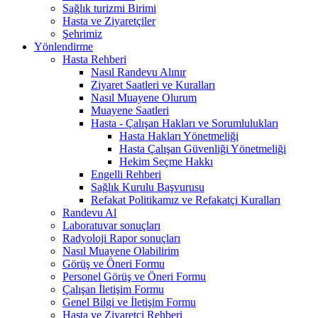
Sağlık turizmi Birimi
Hasta ve Ziyaretçiler
Şehrimiz
Yönlendirme
Hasta Rehberi
Nasıl Randevu Alınır
Ziyaret Saatleri ve Kuralları
Nasıl Muayene Olurum
Muayene Saatleri
Hasta - Çalışan Hakları ve Sorumlulukları
Hasta Hakları Yönetmeliği
Hasta Çalışan Güvenliği Yönetmeliği
Hekim Seçme Hakkı
Engelli Rehberi
Sağlık Kurulu Başvurusu
Refakat Politikamız ve Refakatçi Kuralları
Randevu Al
Laboratuvar sonuçları
Radyoloji Rapor sonuçları
Nasıl Muayene Olabilirim
Görüş ve Öneri Formu
Personel Görüş ve Öneri Formu
Çalışan İletişim Formu
Genel Bilgi ve İletişim Formu
Hasta ve Ziyaretçi Rehberi