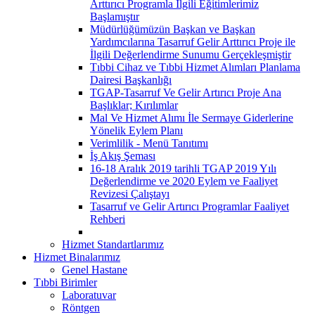
Arttırıcı Programla İlgili Eğitimlerimiz
Başlamıştır
Müdürlüğümüzün Başkan ve Başkan
Yardımcılarına Tasarruf Gelir Arttırıcı Proje ile
İlgili Değerlendirme Sunumu Gerçekleşmiştir
Tıbbi Cihaz ve Tıbbi Hizmet Alımları Planlama
Dairesi Başkanlığı
TGAP-Tasarruf Ve Gelir Artırıcı Proje Ana
Başlıklar; Kırılımlar
Mal Ve Hizmet Alımı İle Sermaye Giderlerine
Yönelik Eylem Planı
Verimlilik - Menü Tanıtımı
İş Akış Şeması
16-18 Aralık 2019 tarihli TGAP 2019 Yılı
Değerlendirme ve 2020 Eylem ve Faaliyet
Revizesi Çalıştayı
Tasarruf ve Gelir Artırıcı Programlar Faaliyet
Rehberi
Hizmet Standartlarımız
Hizmet Binalarımız
Genel Hastane
Tıbbi Birimler
Laboratuvar
Röntgen