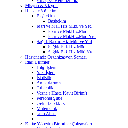
Amaç Ve Hedeflerimiz
Misyon & Vizyon
Hastane Yönetimi
Başhekim
Başhekim
İdari ve Mali Hiz.Müd. ve Yrd
İdari ve Mal.Hiz.Müd
İdari ve Mal.Hiz.Müd.Yrd
Sağlık Bakım Hiz.Müd ve Yrd
Sağlık Bak.Hiz.Müd.
Sağlık Bak.Hiz.Müd.Yrd
Hastanemiz Organizasyon Şeması
İdari Birimler
Bilgi İşlem
Yazı İşleri
İstatistik
Ambarlarımız
Güvenlik
Vezne ( Hasta Kayıt Birimi)
Personel Şube
Gelir Tahakkuk
Mutemetlik
satın Alma
Kalite Yönetim Birimi ve Çalışmaları