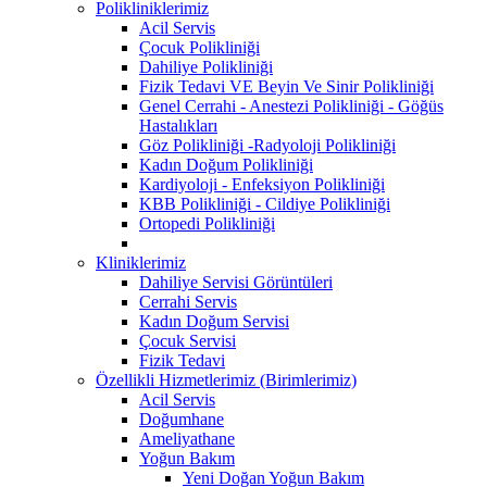
Polikliniklerimiz
Acil Servis
Çocuk Polikliniği
Dahiliye Polikliniği
Fizik Tedavi VE Beyin Ve Sinir Polikliniği
Genel Cerrahi - Anestezi Polikliniği - Göğüs
Hastalıkları
Göz Polikliniği -Radyoloji Polikliniği
Kadın Doğum Polikliniği
Kardiyoloji - Enfeksiyon Polikliniği
KBB Polikliniği - Cildiye Polikliniği
Ortopedi Polikliniği
Kliniklerimiz
Dahiliye Servisi Görüntüleri
Cerrahi Servis
Kadın Doğum Servisi
Çocuk Servisi
Fizik Tedavi
Özellikli Hizmetlerimiz (Birimlerimiz)
Acil Servis
Doğumhane
Ameliyathane
Yoğun Bakım
Yeni Doğan Yoğun Bakım