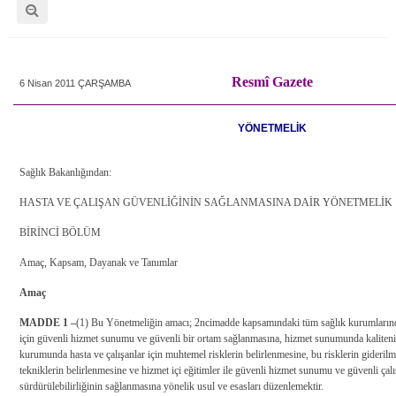
Resmî Gazete
6 Nisan 2011 ÇARŞAMBA
YÖNETMELİK
Sağlık Bakanlığından:
HASTA VE ÇALIŞAN GÜVENLİĞİNİN SAĞLANMASINA DAİR YÖNETMELİK
BİRİNCİ BÖLÜM
Amaç, Kapsam, Dayanak ve Tanımlar
Amaç
MADDE 1 –
(1) Bu Yönetmeliğin amacı; 2
nci
madde kapsamındaki tüm sağlık kurumlarında
için güvenli hizmet sunumu ve güvenli bir ortam sağlanmasına, hizmet sunumunda kalitenin
kurumunda hasta ve çalışanlar için muhtemel risklerin belirlenmesine, bu risklerin gideri
tekniklerin belirlenmesine ve hizmet içi eğitimler ile güvenli hizmet sunumu ve güvenli ça
sürdürülebilirliğinin sağlanmasına yönelik usul ve esasları düzenlemektir.