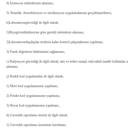
4) İzolasyon önlemlerinin alınması,
5) Temizlik, dezenfeksiyon ve sterilizasyon uygulamalarının gerçekleştirilmesi,
b)
Laboratuvar
güvenliği ile ilgili olarak;
1)
Biyogüvenlik
düzeyine göre gerekli önlemlerin alınması,
2)
Laboratuvarda
çalışılan testlerin kalite kontrol çalışmalarının yapılması,
3) Panik değerlerin bildiriminin sağlanması,
c) Radyasyon güvenliği ile ilgili olarak; tanı ve tedavi amaçlı radyoaktif madde kullanılan
alınması,
ç) Renkli kod uygulamaları ile ilgili olarak;
1) Mavi kod uygulamasının yapılması,
2) Pembe kod uygulamasının yapılması,
3) Beyaz kod uygulamasının yapılması,
d) Güvenlik raporlama sistemi ile ilgili olarak;
1) Güvenlik raporlama sisteminin kurulması,