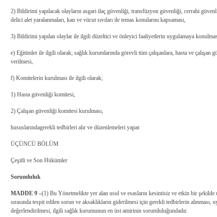
2) Bildirimi yapılacak olayların asgari ilaç güvenliği, transfüzyon güvenliği, cerrahi güvenl
delici alet yaralanmaları, kan ve vücut sıvıları ile temas konularını kapsaması,
3) Bildirimi yapılan olaylar ile ilgili düzeltici ve önleyici faaliyetlerin uygulamaya konulmas
e) Eğitimler ile ilgili olarak; sağlık kurumlarında görevli tüm çalışanlara, hasta ve çalışan
verilmesi,
f) Komitelerin kurulması ile ilgili olarak;
1) Hasta güvenliği komitesi,
2) Çalışan güvenliği komitesi kurulması,
hususlarında
gerekli tedbirleri alır ve düzenlemeleri yapar.
ÜÇÜNCÜ BÖLÜM
Çeşitli ve Son Hükümler
Sorumluluk
MADDE 9 –
(1) Bu Yönetmelikte yer alan usul ve esasların kesintisiz ve etkin bir şekil
sırasında tespit edilen sorun ve aksaklıkların giderilmesi için gerekli tedbirlerin alınması,
değerlendirilmesi, ilgili sağlık kurumunun en üst amirinin sorumluluğundadır.