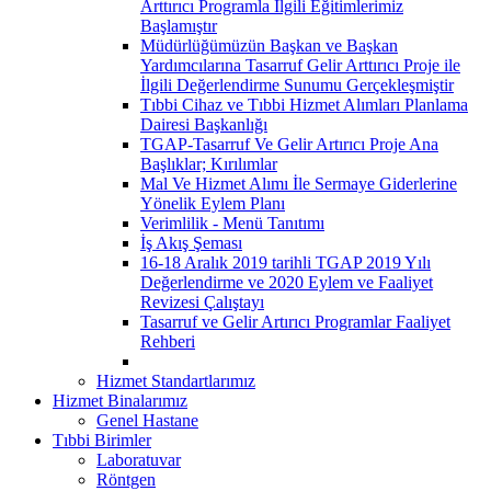
Arttırıcı Programla İlgili Eğitimlerimiz
Başlamıştır
Müdürlüğümüzün Başkan ve Başkan
Yardımcılarına Tasarruf Gelir Arttırıcı Proje ile
İlgili Değerlendirme Sunumu Gerçekleşmiştir
Tıbbi Cihaz ve Tıbbi Hizmet Alımları Planlama
Dairesi Başkanlığı
TGAP-Tasarruf Ve Gelir Artırıcı Proje Ana
Başlıklar; Kırılımlar
Mal Ve Hizmet Alımı İle Sermaye Giderlerine
Yönelik Eylem Planı
Verimlilik - Menü Tanıtımı
İş Akış Şeması
16-18 Aralık 2019 tarihli TGAP 2019 Yılı
Değerlendirme ve 2020 Eylem ve Faaliyet
Revizesi Çalıştayı
Tasarruf ve Gelir Artırıcı Programlar Faaliyet
Rehberi
Hizmet Standartlarımız
Hizmet Binalarımız
Genel Hastane
Tıbbi Birimler
Laboratuvar
Röntgen