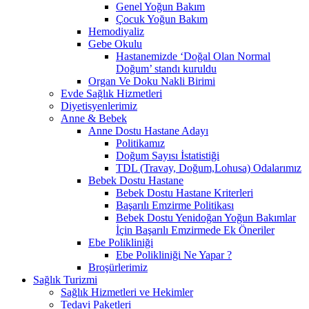
Genel Yoğun Bakım
Çocuk Yoğun Bakım
Hemodiyaliz
Gebe Okulu
Hastanemizde ‘Doğal Olan Normal
Doğum’ standı kuruldu
Organ Ve Doku Nakli Birimi
Evde Sağlık Hizmetleri
Diyetisyenlerimiz
Anne & Bebek
Anne Dostu Hastane Adayı
Politikamız
Doğum Sayısı İstatistiği
TDL (Travay, Doğum,Lohusa) Odalarımız
Bebek Dostu Hastane
Bebek Dostu Hastane Kriterleri
Başarılı Emzirme Politikası
Bebek Dostu Yenidoğan Yoğun Bakımlar
İçin Başarılı Emzirmede Ek Öneriler
Ebe Polikliniği
Ebe Polikliniği Ne Yapar ?
Broşürlerimiz
Sağlık Turizmi
Sağlık Hizmetleri ve Hekimler
Tedavi Paketleri