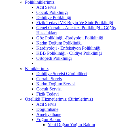
Polikliniklerimiz
Acil Servis
Çocuk Polikliniği
Dahiliye Polikliniği
Fizik Tedavi VE Beyin Ve Sinir Polikliniği
Genel Cerrahi - Anestezi Polikliniği - Göğüs
Hastalıkları
Göz Polikliniği -Radyoloji Polikliniği
Kadın Doğum Polikliniği
Kardiyoloji - Enfeksiyon Polikliniği
KBB Polikliniği - Cildiye Polikliniği
Ortopedi Polikliniği
Kliniklerimiz
Dahiliye Servisi Görüntüleri
Cerrahi Servis
Kadın Doğum Servisi
Çocuk Servisi
Fizik Tedavi
Özellikli Hizmetlerimiz (Birimlerimiz)
Acil Servis
Doğumhane
Ameliyathane
Yoğun Bakım
Yeni Doğan Yoğun Bakım