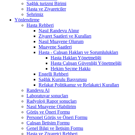
Sağlık turizmi Birimi
Hasta ve Ziyaretçiler
Şehrimiz
Yönlendirme
Hasta Rehberi
Nasıl Randevu Alınır
Ziyaret Saatleri ve Kuralları
Nasıl Muayene Olurum
Muayene Saatleri
Hasta - Çalışan Hakları ve Sorumlulukları
Hasta Hakları Yönetmeliği
Hasta Çalışan Güvenliği Yönetmeliği
Hekim Seçme Hakkı
Engelli Rehberi
Sağlık Kurulu Başvurusu
Refakat Politikamız ve Refakatçi Kuralları
Randevu Al
Laboratuvar sonuçları
Radyoloji Rapor sonuçları
Nasıl Muayene Olabilirim
Görüş ve Öneri Formu
Personel Görüş ve Öneri Formu
Çalışan İletişim Formu
Genel Bilgi ve İletişim Formu
Hasta ve Ziyaretçi Rehberi