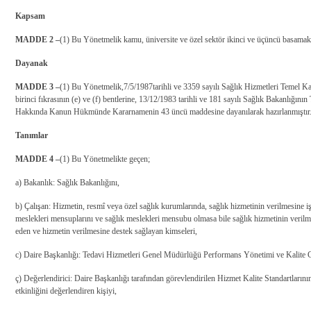
Kapsam
MADDE 2 –
(1) Bu Yönetmelik kamu, üniversite ve özel sektör ikinci ve üçüncü basamak
Dayanak
MADDE 3 –
(1) Bu Yönetmelik,
7/5/1987
tarihli ve 3359 sayılı Sağlık Hizmetleri Temel
birinci fıkrasının (e) ve (f) bentlerine, 13/12/1983 tarihli ve 181 sayılı Sağlık Bakanlığının
Hakkında Kanun Hükmünde Kararnamenin 43 üncü maddesine dayanılarak hazırlanmıştır
Tanımlar
MADDE 4 –
(1) Bu Yönetmelikte geçen;
a) Bakanlık: Sağlık Bakanlığını,
b) Çalışan: Hizmetin, resmî veya özel sağlık kurumlarında, sağlık hizmetinin verilmesine i
meslekleri mensuplarını ve sağlık meslekleri mensubu olmasa bile sağlık hizmetinin verilm
eden ve hizmetin verilmesine destek sağlayan kimseleri,
c) Daire Başkanlığı: Tedavi Hizmetleri Genel Müdürlüğü Performans Yönetimi ve Kalite G
ç) Değerlendirici: Daire Başkanlığı tarafından görevlendirilen Hizmet Kalite Standartların
etkinliğini değerlendiren kişiyi,