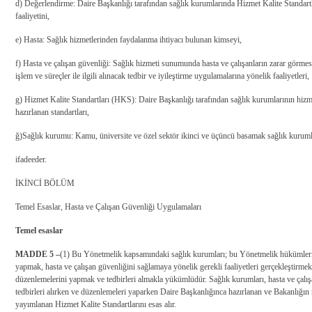
d) Değerlendirme: Daire Başkanlığı tarafından sağlık kurumlarında Hizmet Kalite Standartl
faaliyetini,
e) Hasta: Sağlık hizmetlerinden faydalanma ihtiyacı bulunan kimseyi,
f) Hasta ve çalışan güvenliği: Sağlık hizmeti sunumunda hasta ve çalışanların zarar görmes
işlem ve süreçler ile ilgili alınacak tedbir ve iyileştirme uygulamalarına yönelik faaliyetleri,
g) Hizmet Kalite Standartları (HKS): Daire Başkanlığı tarafından sağlık kurumlarının hi
hazırlanan standartları,
ğ)
Sağlık kurumu
: Kamu, üniversite ve özel sektör ikinci ve üçüncü basamak sağlık kuruml
ifade
eder.
İKİNCİ BÖLÜM
Temel Esaslar, Hasta ve Çalışan Güvenliği Uygulamaları
Temel esaslar
MADDE 5 –
(1) Bu Yönetmelik kapsamındaki sağlık kurumları; bu Yönetmelik hükümle
yapmak, hasta ve çalışan güvenliğini sağlamaya yönelik gerekli faaliyetleri gerçekleştirmek
düzenlemelerini yapmak ve tedbirleri almakla yükümlüdür. Sağlık kurumları, hasta ve çalış
tedbirleri alırken ve düzenlemeleri yaparken Daire Başkanlığınca hazırlanan ve Bakanlığın 
yayımlanan Hizmet Kalite Standartlarını esas alır.