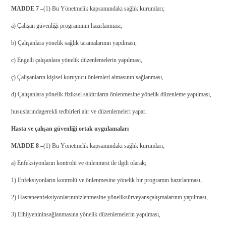
MADDE 7 –
(1) Bu Yönetmelik kapsamındaki sağlık kurumları;
a) Çalışan güvenliği programının hazırlanması,
b) Çalışanlara yönelik sağlık taramalarının yapılması,
c) Engelli çalışanlara yönelik düzenlemelerin yapılması,
ç) Çalışanların kişisel koruyucu önlemleri almasının sağlanması,
d) Çalışanlara yönelik fiziksel saldırıların önlenmesine yönelik düzenleme yapılması,
hususlarında
gerekli tedbirleri alır ve düzenlemeleri yapar.
Hasta ve çalışan güvenliği ortak uygulamaları
MADDE 8 –
(1) Bu Yönetmelik kapsamındaki sağlık kurumları;
a) Enfeksiyonların kontrolü ve önlenmesi ile ilgili olarak;
1) Enfeksiyonların kontrolü ve önlenmesine yönelik bir programın hazırlanması,
2) Hastane
enfeksiyonlarının
izlenmesine yönelik
sürveyans
çalışmalarının yapılması,
3) El
hijyeninin
sağlanmasına yönelik düzenlemelerin yapılması,