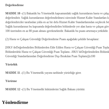
Değerlendirme
MADDE 10 –
(1) Bakanlık bu Yönetmelik kapsamındaki sağlık kurumlarını hasta ve çalış
değerlendirir. Sağlık kurumlarının değerlendirilmesi sürecinde Hizmet Kalite Standartları k
değerlendiriciler tarafından yılda en az bir defa Hizmet Kalite Standartlarından seçilecek bö
Sağlık kurumlarının bu kapsamda değerlendirilen bölümlerde yer alan hasta ve çalışan güvenl
100 üzerinden en az 80 puan alması gerekmektedir. Bakanlık bu puanı artırmaya yetkilidir.
(2) Hasta ve Çalışan Güvenliği Değerlendirme Puanı aşağıdaki şekilde hesaplanır:
[
HKS’de
Değerlendirilen Bölümlerden Elde Edilen Hasta ve Çalışan Güvenliği Puan Topla
Bölümlerdeki Hasta ve Çalışan Güvenliği Puan Toplamı –
HKS’de
Değerlendirilen Bölüml
Güvenliği Standartlarından Değerlendirme Dışı Bırakılan Puan Toplamı)]x100
Yürürlük
MADDE 11 –
(1) Bu Yönetmelik yayımı tarihinde yürürlüğe girer.
Yürütme
MADDE 12 –
(1) Bu Yönetmelik hükümlerini Sağlık Bakanı yürütür.
Yönlendirme