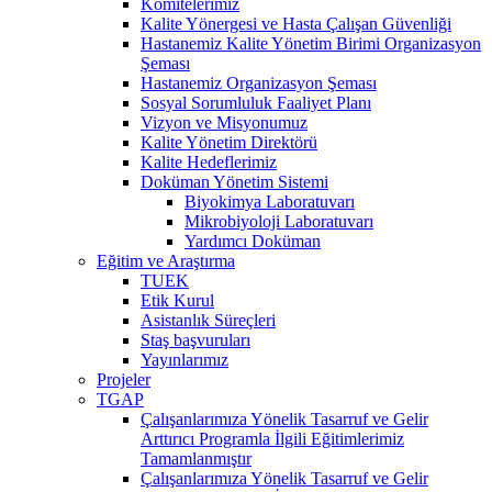
Komitelerimiz
Kalite Yönergesi ve Hasta Çalışan Güvenliği
Hastanemiz Kalite Yönetim Birimi Organizasyon
Şeması
Hastanemiz Organizasyon Şeması
Sosyal Sorumluluk Faaliyet Planı
Vizyon ve Misyonumuz
Kalite Yönetim Direktörü
Kalite Hedeflerimiz
Doküman Yönetim Sistemi
Biyokimya Laboratuvarı
Mikrobiyoloji Laboratuvarı
Yardımcı Doküman
Eğitim ve Araştırma
TUEK
Etik Kurul
Asistanlık Süreçleri
Staş başvuruları
Yayınlarımız
Projeler
TGAP
Çalışanlarımıza Yönelik Tasarruf ve Gelir
Arttırıcı Programla İlgili Eğitimlerimiz
Tamamlanmıştır
Çalışanlarımıza Yönelik Tasarruf ve Gelir