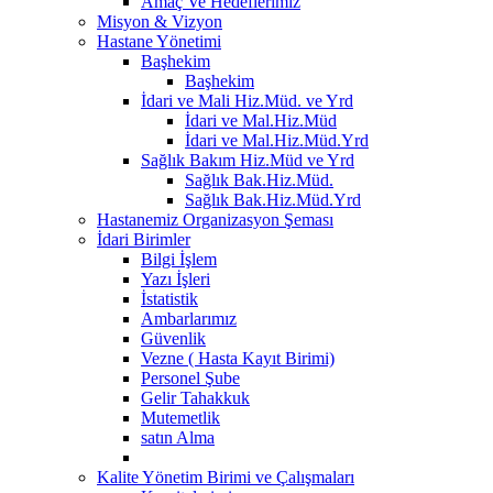
Amaç Ve Hedeflerimiz
Misyon & Vizyon
Hastane Yönetimi
Başhekim
Başhekim
İdari ve Mali Hiz.Müd. ve Yrd
İdari ve Mal.Hiz.Müd
İdari ve Mal.Hiz.Müd.Yrd
Sağlık Bakım Hiz.Müd ve Yrd
Sağlık Bak.Hiz.Müd.
Sağlık Bak.Hiz.Müd.Yrd
Hastanemiz Organizasyon Şeması
İdari Birimler
Bilgi İşlem
Yazı İşleri
İstatistik
Ambarlarımız
Güvenlik
Vezne ( Hasta Kayıt Birimi)
Personel Şube
Gelir Tahakkuk
Mutemetlik
satın Alma
Kalite Yönetim Birimi ve Çalışmaları