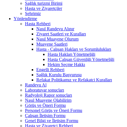
Sağlık turizmi Birimi
Hasta ve Ziyaretçiler
Şehrimiz
Yönlendirme
Hasta Rehberi
Nasıl Randevu Alınır
Ziyaret Saatleri ve Kuralları
Nasıl Muayene Olurum
Muayene Saatleri
Hasta - Çalışan Hakları ve Sorumlulukları
Hasta Hakları Yönetmeliği
Hasta Çalışan Güvenliği Yönetmeliği
Hekim Seçme Hakkı
Engelli Rehberi
Sağlık Kurulu Başvurusu
Refakat Politikamız ve Refakatçi Kuralları
Randevu Al
Laboratuvar sonuçları
Radyoloji Rapor sonuçları
Nasıl Muayene Olabilirim
Görüş ve Öneri Formu
Personel Görüş ve Öneri Formu
Çalışan İletişim Formu
Genel Bilgi ve İletişim Formu
Hasta ve Ziyaretçi Rehberi