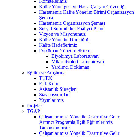
Komitelerimiz
Kalite Yönergesi ve Hasta Çalışan Güvenliği
Hastanemiz Kalite Yönetim Birimi Organizasyon
Şeması
Hastanemiz Organizasyon Şeması
Sosyal Sorumluluk Faaliyet Planı
Vizyon ve Misyonumuz
Kalite Yönetim Direktörü
Kalite Hedeflerimiz
Doküman Yönetim Sistemi
Biyokimya Laboratuvarı
Mikrobiyoloji Laboratuvarı
Yardımcı Doküman
Eğitim ve Araştırma
TUEK
Etik Kurul
Asistanlık Süreçleri
Staş başvuruları
Yayınlarımız
Projeler
TGAP
Çalışanlarımıza Yönelik Tasarruf ve Gelir
Arttırıcı Programla İlgili Eğitimlerimiz
Tamamlanmıştır
Çalışanlarımıza Yönelik Tasarruf ve Gelir