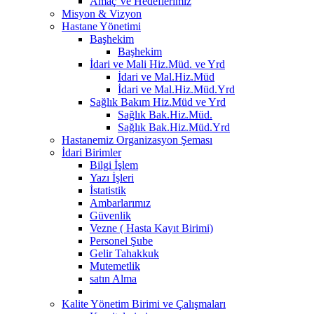
Amaç Ve Hedeflerimiz
Misyon & Vizyon
Hastane Yönetimi
Başhekim
Başhekim
İdari ve Mali Hiz.Müd. ve Yrd
İdari ve Mal.Hiz.Müd
İdari ve Mal.Hiz.Müd.Yrd
Sağlık Bakım Hiz.Müd ve Yrd
Sağlık Bak.Hiz.Müd.
Sağlık Bak.Hiz.Müd.Yrd
Hastanemiz Organizasyon Şeması
İdari Birimler
Bilgi İşlem
Yazı İşleri
İstatistik
Ambarlarımız
Güvenlik
Vezne ( Hasta Kayıt Birimi)
Personel Şube
Gelir Tahakkuk
Mutemetlik
satın Alma
Kalite Yönetim Birimi ve Çalışmaları