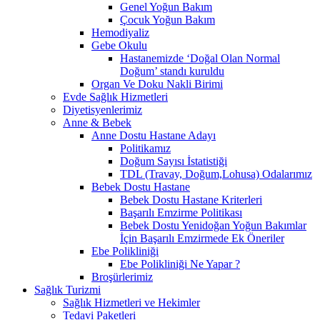
Genel Yoğun Bakım
Çocuk Yoğun Bakım
Hemodiyaliz
Gebe Okulu
Hastanemizde ‘Doğal Olan Normal
Doğum’ standı kuruldu
Organ Ve Doku Nakli Birimi
Evde Sağlık Hizmetleri
Diyetisyenlerimiz
Anne & Bebek
Anne Dostu Hastane Adayı
Politikamız
Doğum Sayısı İstatistiği
TDL (Travay, Doğum,Lohusa) Odalarımız
Bebek Dostu Hastane
Bebek Dostu Hastane Kriterleri
Başarılı Emzirme Politikası
Bebek Dostu Yenidoğan Yoğun Bakımlar
İçin Başarılı Emzirmede Ek Öneriler
Ebe Polikliniği
Ebe Polikliniği Ne Yapar ?
Broşürlerimiz
Sağlık Turizmi
Sağlık Hizmetleri ve Hekimler
Tedavi Paketleri