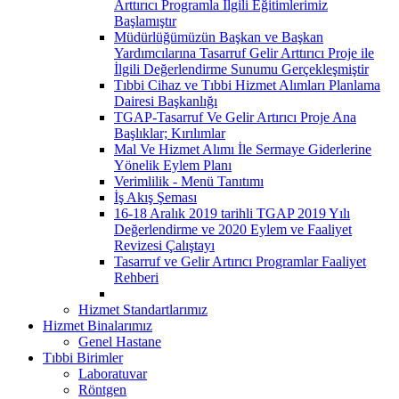
Arttırıcı Programla İlgili Eğitimlerimiz
Başlamıştır
Müdürlüğümüzün Başkan ve Başkan
Yardımcılarına Tasarruf Gelir Arttırıcı Proje ile
İlgili Değerlendirme Sunumu Gerçekleşmiştir
Tıbbi Cihaz ve Tıbbi Hizmet Alımları Planlama
Dairesi Başkanlığı
TGAP-Tasarruf Ve Gelir Artırıcı Proje Ana
Başlıklar; Kırılımlar
Mal Ve Hizmet Alımı İle Sermaye Giderlerine
Yönelik Eylem Planı
Verimlilik - Menü Tanıtımı
İş Akış Şeması
16-18 Aralık 2019 tarihli TGAP 2019 Yılı
Değerlendirme ve 2020 Eylem ve Faaliyet
Revizesi Çalıştayı
Tasarruf ve Gelir Artırıcı Programlar Faaliyet
Rehberi
Hizmet Standartlarımız
Hizmet Binalarımız
Genel Hastane
Tıbbi Birimler
Laboratuvar
Röntgen