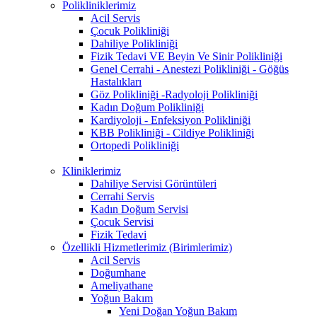
Polikliniklerimiz
Acil Servis
Çocuk Polikliniği
Dahiliye Polikliniği
Fizik Tedavi VE Beyin Ve Sinir Polikliniği
Genel Cerrahi - Anestezi Polikliniği - Göğüs
Hastalıkları
Göz Polikliniği -Radyoloji Polikliniği
Kadın Doğum Polikliniği
Kardiyoloji - Enfeksiyon Polikliniği
KBB Polikliniği - Cildiye Polikliniği
Ortopedi Polikliniği
Kliniklerimiz
Dahiliye Servisi Görüntüleri
Cerrahi Servis
Kadın Doğum Servisi
Çocuk Servisi
Fizik Tedavi
Özellikli Hizmetlerimiz (Birimlerimiz)
Acil Servis
Doğumhane
Ameliyathane
Yoğun Bakım
Yeni Doğan Yoğun Bakım