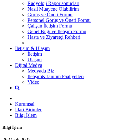
Radyoloji Rapor sonuçları
Nasıl Muayene Olabilirim
Görüş ve Öneri Formu
Personel Görüş ve Öneri Formu
Çalışan İletişim Formu
Genel Bilgi ve İletişim Formu
Hasta ve Ziyaretçi Rehberi
İletişim & Ulaşım
İletişim
Ulaşım
Dijital Medya
Medyada Biz
İletişim&Tanıtım Faaliyetleri
Video
Kurumsal
İdari Birimler
Bilgi İşlem
Bilgi İşlem
26 Ocak 2022