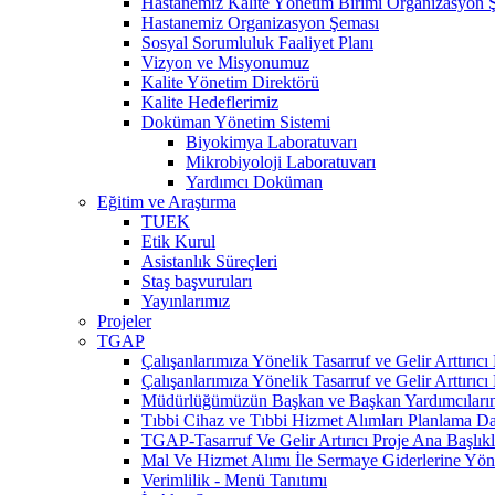
Hastanemiz Kalite Yönetim Birimi Organizasyon 
Hastanemiz Organizasyon Şeması
Sosyal Sorumluluk Faaliyet Planı
Vizyon ve Misyonumuz
Kalite Yönetim Direktörü
Kalite Hedeflerimiz
Doküman Yönetim Sistemi
Biyokimya Laboratuvarı
Mikrobiyoloji Laboratuvarı
Yardımcı Doküman
Eğitim ve Araştırma
TUEK
Etik Kurul
Asistanlık Süreçleri
Staş başvuruları
Yayınlarımız
Projeler
TGAP
Çalışanlarımıza Yönelik Tasarruf ve Gelir Arttırıc
Çalışanlarımıza Yönelik Tasarruf ve Gelir Arttırıcı
Müdürlüğümüzün Başkan ve Başkan Yardımcılarına T
Tıbbi Cihaz ve Tıbbi Hizmet Alımları Planlama Da
TGAP-Tasarruf Ve Gelir Artırıcı Proje Ana Başlıkla
Mal Ve Hizmet Alımı İle Sermaye Giderlerine Yön
Verimlilik - Menü Tanıtımı