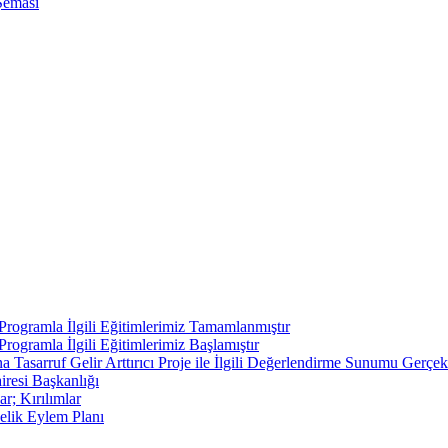
Şeması
ı Programla İlgili Eğitimlerimiz Tamamlanmıştır
 Programla İlgili Eğitimlerimiz Başlamıştır
asarruf Gelir Arttırıcı Proje ile İlgili Değerlendirme Sunumu Gerçekl
iresi Başkanlığı
r; Kırılımlar
elik Eylem Planı