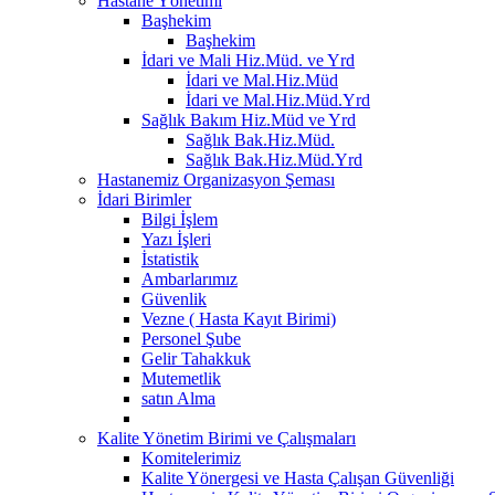
Hastane Yönetimi
Başhekim
Başhekim
İdari ve Mali Hiz.Müd. ve Yrd
İdari ve Mal.Hiz.Müd
İdari ve Mal.Hiz.Müd.Yrd
Sağlık Bakım Hiz.Müd ve Yrd
Sağlık Bak.Hiz.Müd.
Sağlık Bak.Hiz.Müd.Yrd
Hastanemiz Organizasyon Şeması
İdari Birimler
Bilgi İşlem
Yazı İşleri
İstatistik
Ambarlarımız
Güvenlik
Vezne ( Hasta Kayıt Birimi)
Personel Şube
Gelir Tahakkuk
Mutemetlik
satın Alma
Kalite Yönetim Birimi ve Çalışmaları
Komitelerimiz
Kalite Yönergesi ve Hasta Çalışan Güvenliği