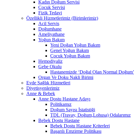
Kadın Doğum Servisi
Çocuk Servisi
Fizik Tedavi
Özellikli Hizmetlerimiz (Birimlerimiz)
Acil Servis
Doğumhane
Ameliyathane
Yoğun Bakım
Yeni Doğan Yoğun Bakım
Genel Yoğun Bakım
Çocuk Yoğun Bakım
Hemodiyaliz
Gebe Okulu
Hastanemizde ‘Doğal Olan Normal Doğum’ 
Organ Ve Doku Nakli Birimi
Evde Sağlık Hizmetleri
Diyetisyenlerimiz
Anne & Bebek
Anne Dostu Hastane Adayı
Politikamız
Doğum Sayısı İstatistiği
TDL (Travay, Doğum,Lohusa) Odalarımız
Bebek Dostu Hastane
Bebek Dostu Hastane Kriterleri
Başarılı Emzirme Politikası