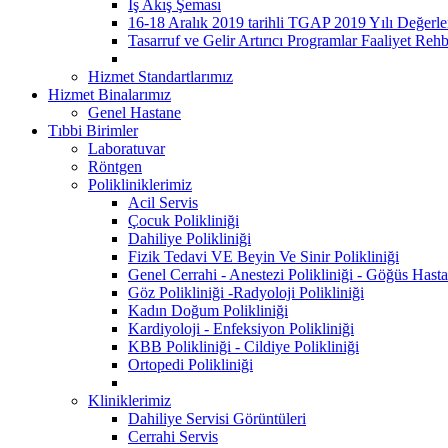
İş Akış Şeması
16-18 Aralık 2019 tarihli TGAP 2019 Yılı Değerle
Tasarruf ve Gelir Artırıcı Programlar Faaliyet Rehb
Hizmet Standartlarımız
Hizmet Binalarımız
Genel Hastane
Tıbbi Birimler
Laboratuvar
Röntgen
Polikliniklerimiz
Acil Servis
Çocuk Polikliniği
Dahiliye Polikliniği
Fizik Tedavi VE Beyin Ve Sinir Polikliniği
Genel Cerrahi - Anestezi Polikliniği - Göğüs Hastal
Göz Polikliniği -Radyoloji Polikliniği
Kadın Doğum Polikliniği
Kardiyoloji - Enfeksiyon Polikliniği
KBB Polikliniği - Cildiye Polikliniği
Ortopedi Polikliniği
Kliniklerimiz
Dahiliye Servisi Görüntüleri
Cerrahi Servis