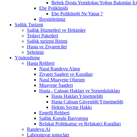
Bebek Dostu Yenidoğan Yoğun Bakımlar İçi
Ebe Polikliniği
Ebe Polikliniği Ne Yapar ?
Broşürlerimiz
Sağlık Turizmi
Sağlık Hizmetleri ve Hekimler
Tedavi Paketleri
Sağlık turizmi Birimi
Hasta ve Ziyaretçiler
Şehrimiz
Yönlendirme
Hasta Rehberi
Nasıl Randevu Alınır
Ziyaret Saatleri ve Kuralları
Nasıl Muayene Olurum
Muayene Saatleri
Hasta - Çalışan Hakları ve Sorumlulukları
Hasta Hakları Yönetmeliği
Hasta Çalışan Güvenliği Yönetmeliği
Hekim Seçme Hakkı
Engelli Rehberi
Sağlık Kurulu Başvurusu
Refakat Politikamız ve Refakatçi Kuralları
Randevu Al
Laboratuvar sonuçları