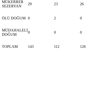
MÜKERRER
29
23
26
SEZERYAN
ÖLÜ DOĞUM
0
2
0
MÜDAHALELİ
0
0
0
DOĞUM
TOPLAM
143
112
126