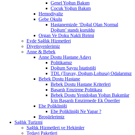
Genel Yoğun Bakım
Çocuk Yoğun Bakım
Hemodiyaliz
Gebe Okulu
Hastanemizde ‘Doğal Olan Normal
Doğum’ standı kuruldu
Organ Ve Doku Nakli Birimi
Evde Sağlık Hizmetleri
Diyetisyenlerimiz
Anne & Bebek
Anne Dostu Hastane Adayı
Politikamız
Doğum Sayısı İstatistiği
TDL (Travay, Doğum,Lohusa) Odalarımız
Bebek Dostu Hastane
Bebek Dostu Hastane Kriterleri
Başarılı Emzirme Politikası
Bebek Dostu Yenidoğan Yoğun Bakımlar
İçin Başarılı Emzirmede Ek Öneriler
Ebe Polikliniği
Ebe Polikliniği Ne Yapar ?
Broşürlerimiz
Sağlık Turizmi
Sağlık Hizmetleri ve Hekimler
Tedavi Paketleri