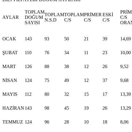
TOPLAM
PRİM
TOPLAM
TOPLAM
PRİMER
ESKİ
AYLAR
DOĞUM
C/S
N.S.D
C/S
C/S
C/S
SAYISI
ORA
OCAK
143
93
50
21
39
14,69
ŞUBAT
110
76
34
11
23
10,00
MART
126
88
38
12
26
9,52
NİSAN
124
75
49
12
37
9,68
MAYIS
112
80
32
15
17
13,39
HAZİRAN
143
98
45
19
26
13,29
TEMMUZ
124
96
28
10
18
8,06