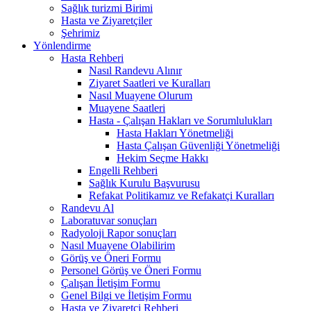
Sağlık turizmi Birimi
Hasta ve Ziyaretçiler
Şehrimiz
Yönlendirme
Hasta Rehberi
Nasıl Randevu Alınır
Ziyaret Saatleri ve Kuralları
Nasıl Muayene Olurum
Muayene Saatleri
Hasta - Çalışan Hakları ve Sorumlulukları
Hasta Hakları Yönetmeliği
Hasta Çalışan Güvenliği Yönetmeliği
Hekim Seçme Hakkı
Engelli Rehberi
Sağlık Kurulu Başvurusu
Refakat Politikamız ve Refakatçi Kuralları
Randevu Al
Laboratuvar sonuçları
Radyoloji Rapor sonuçları
Nasıl Muayene Olabilirim
Görüş ve Öneri Formu
Personel Görüş ve Öneri Formu
Çalışan İletişim Formu
Genel Bilgi ve İletişim Formu
Hasta ve Ziyaretçi Rehberi