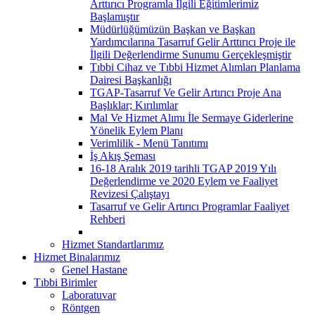
Arttırıcı Programla İlgili Eğitimlerimiz
Başlamıştır
Müdürlüğümüzün Başkan ve Başkan
Yardımcılarına Tasarruf Gelir Arttırıcı Proje ile
İlgili Değerlendirme Sunumu Gerçekleşmiştir
Tıbbi Cihaz ve Tıbbi Hizmet Alımları Planlama
Dairesi Başkanlığı
TGAP-Tasarruf Ve Gelir Artırıcı Proje Ana
Başlıklar; Kırılımlar
Mal Ve Hizmet Alımı İle Sermaye Giderlerine
Yönelik Eylem Planı
Verimlilik - Menü Tanıtımı
İş Akış Şeması
16-18 Aralık 2019 tarihli TGAP 2019 Yılı
Değerlendirme ve 2020 Eylem ve Faaliyet
Revizesi Çalıştayı
Tasarruf ve Gelir Artırıcı Programlar Faaliyet
Rehberi
Hizmet Standartlarımız
Hizmet Binalarımız
Genel Hastane
Tıbbi Birimler
Laboratuvar
Röntgen