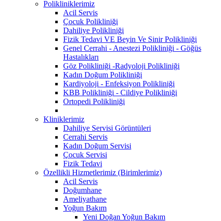
Polikliniklerimiz
Acil Servis
Çocuk Polikliniği
Dahiliye Polikliniği
Fizik Tedavi VE Beyin Ve Sinir Polikliniği
Genel Cerrahi - Anestezi Polikliniği - Göğüs
Hastalıkları
Göz Polikliniği -Radyoloji Polikliniği
Kadın Doğum Polikliniği
Kardiyoloji - Enfeksiyon Polikliniği
KBB Polikliniği - Cildiye Polikliniği
Ortopedi Polikliniği
Kliniklerimiz
Dahiliye Servisi Görüntüleri
Cerrahi Servis
Kadın Doğum Servisi
Çocuk Servisi
Fizik Tedavi
Özellikli Hizmetlerimiz (Birimlerimiz)
Acil Servis
Doğumhane
Ameliyathane
Yoğun Bakım
Yeni Doğan Yoğun Bakım