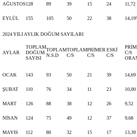
AĞUSTOS
128
89
39
15
24
11,72
EYLÜL
155
105
50
22
38
14,1
2024 YILI AYLIK DOĞUM SAYILARI
TOPLAM
PRİM
TOPLAM
TOPLAM
PRİMER
ESKİ
AYLAR
DOĞUM
C/S
N.S.D
C/S
C/S
C/S
SAYISI
ORA
OCAK
143
93
50
21
39
14,69
ŞUBAT
110
76
34
11
23
10,00
MART
126
88
38
12
26
9,52
NİSAN
124
75
49
12
37
9,68
MAYIS
112
80
32
15
17
13,39