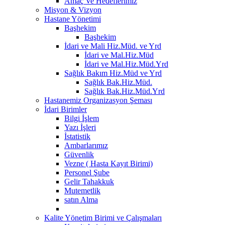
Amaç Ve Hedeflerimiz
Misyon & Vizyon
Hastane Yönetimi
Başhekim
Başhekim
İdari ve Mali Hiz.Müd. ve Yrd
İdari ve Mal.Hiz.Müd
İdari ve Mal.Hiz.Müd.Yrd
Sağlık Bakım Hiz.Müd ve Yrd
Sağlık Bak.Hiz.Müd.
Sağlık Bak.Hiz.Müd.Yrd
Hastanemiz Organizasyon Şeması
İdari Birimler
Bilgi İşlem
Yazı İşleri
İstatistik
Ambarlarımız
Güvenlik
Vezne ( Hasta Kayıt Birimi)
Personel Şube
Gelir Tahakkuk
Mutemetlik
satın Alma
Kalite Yönetim Birimi ve Çalışmaları