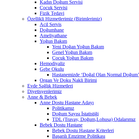
Kadın Doğum Servisi
Çocuk Servisi
Fizik Tedavi
Özellikli Hizmetlerimiz (Birimlerimiz)
Acil Servis
Doğumhane
Ameliyathane
Yoğun Bakım
Yeni Doğan Yoğun Bakım
Genel Yoğun Bakım
Çocuk Yoğun Bakım
Hemodiyaliz
Gebe Okulu
Hastanemizde ‘Doğal Olan Normal Doğum’ 
Organ Ve Doku Nakli Birimi
Evde Sağlık Hizmetleri
Diyetisyenlerimiz
Anne & Bebek
Anne Dostu Hastane Adayı
Politikamız
Doğum Sayısı İstatistiği
TDL (Travay, Doğum,Lohusa) Odalarımız
Bebek Dostu Hastane
Bebek Dostu Hastane Kriterleri
Başarılı Emzirme Politikası