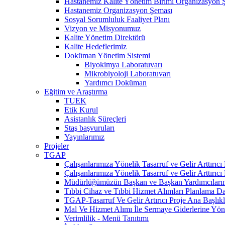
Hastanemiz Kalite Yönetim Birimi Organizasyon 
Hastanemiz Organizasyon Şeması
Sosyal Sorumluluk Faaliyet Planı
Vizyon ve Misyonumuz
Kalite Yönetim Direktörü
Kalite Hedeflerimiz
Doküman Yönetim Sistemi
Biyokimya Laboratuvarı
Mikrobiyoloji Laboratuvarı
Yardımcı Doküman
Eğitim ve Araştırma
TUEK
Etik Kurul
Asistanlık Süreçleri
Staş başvuruları
Yayınlarımız
Projeler
TGAP
Çalışanlarımıza Yönelik Tasarruf ve Gelir Arttırıc
Çalışanlarımıza Yönelik Tasarruf ve Gelir Arttırıcı
Müdürlüğümüzün Başkan ve Başkan Yardımcılarına T
Tıbbi Cihaz ve Tıbbi Hizmet Alımları Planlama Da
TGAP-Tasarruf Ve Gelir Artırıcı Proje Ana Başlıkla
Mal Ve Hizmet Alımı İle Sermaye Giderlerine Yön
Verimlilik - Menü Tanıtımı