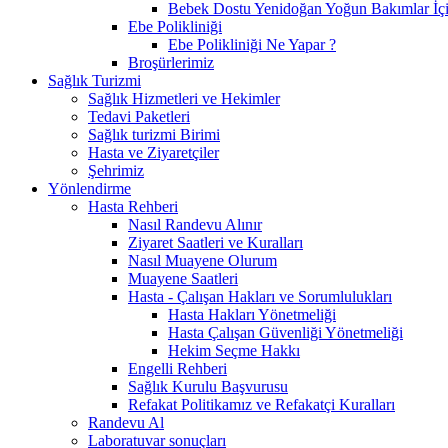
Bebek Dostu Yenidoğan Yoğun Bakımlar İçi
Ebe Polikliniği
Ebe Polikliniği Ne Yapar ?
Broşürlerimiz
Sağlık Turizmi
Sağlık Hizmetleri ve Hekimler
Tedavi Paketleri
Sağlık turizmi Birimi
Hasta ve Ziyaretçiler
Şehrimiz
Yönlendirme
Hasta Rehberi
Nasıl Randevu Alınır
Ziyaret Saatleri ve Kuralları
Nasıl Muayene Olurum
Muayene Saatleri
Hasta - Çalışan Hakları ve Sorumlulukları
Hasta Hakları Yönetmeliği
Hasta Çalışan Güvenliği Yönetmeliği
Hekim Seçme Hakkı
Engelli Rehberi
Sağlık Kurulu Başvurusu
Refakat Politikamız ve Refakatçi Kuralları
Randevu Al
Laboratuvar sonuçları