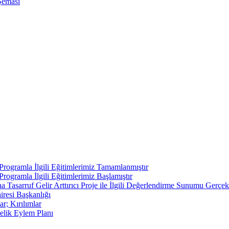
Şeması
ı Programla İlgili Eğitimlerimiz Tamamlanmıştır
 Programla İlgili Eğitimlerimiz Başlamıştır
asarruf Gelir Arttırıcı Proje ile İlgili Değerlendirme Sunumu Gerçekl
iresi Başkanlığı
r; Kırılımlar
elik Eylem Planı