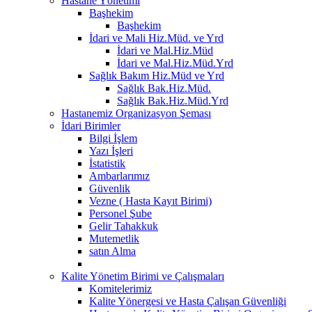
Hastane Yönetimi
Başhekim
Başhekim
İdari ve Mali Hiz.Müd. ve Yrd
İdari ve Mal.Hiz.Müd
İdari ve Mal.Hiz.Müd.Yrd
Sağlık Bakım Hiz.Müd ve Yrd
Sağlık Bak.Hiz.Müd.
Sağlık Bak.Hiz.Müd.Yrd
Hastanemiz Organizasyon Şeması
İdari Birimler
Bilgi İşlem
Yazı İşleri
İstatistik
Ambarlarımız
Güvenlik
Vezne ( Hasta Kayıt Birimi)
Personel Şube
Gelir Tahakkuk
Mutemetlik
satın Alma
Kalite Yönetim Birimi ve Çalışmaları
Komitelerimiz
Kalite Yönergesi ve Hasta Çalışan Güvenliği