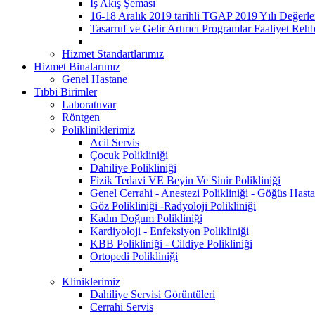
İş Akış Şeması
16-18 Aralık 2019 tarihli TGAP 2019 Yılı Değerle
Tasarruf ve Gelir Artırıcı Programlar Faaliyet Rehb
Hizmet Standartlarımız
Hizmet Binalarımız
Genel Hastane
Tıbbi Birimler
Laboratuvar
Röntgen
Polikliniklerimiz
Acil Servis
Çocuk Polikliniği
Dahiliye Polikliniği
Fizik Tedavi VE Beyin Ve Sinir Polikliniği
Genel Cerrahi - Anestezi Polikliniği - Göğüs Hastal
Göz Polikliniği -Radyoloji Polikliniği
Kadın Doğum Polikliniği
Kardiyoloji - Enfeksiyon Polikliniği
KBB Polikliniği - Cildiye Polikliniği
Ortopedi Polikliniği
Kliniklerimiz
Dahiliye Servisi Görüntüleri
Cerrahi Servis