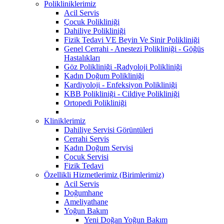
Polikliniklerimiz
Acil Servis
Çocuk Polikliniği
Dahiliye Polikliniği
Fizik Tedavi VE Beyin Ve Sinir Polikliniği
Genel Cerrahi - Anestezi Polikliniği - Göğüs
Hastalıkları
Göz Polikliniği -Radyoloji Polikliniği
Kadın Doğum Polikliniği
Kardiyoloji - Enfeksiyon Polikliniği
KBB Polikliniği - Cildiye Polikliniği
Ortopedi Polikliniği
Kliniklerimiz
Dahiliye Servisi Görüntüleri
Cerrahi Servis
Kadın Doğum Servisi
Çocuk Servisi
Fizik Tedavi
Özellikli Hizmetlerimiz (Birimlerimiz)
Acil Servis
Doğumhane
Ameliyathane
Yoğun Bakım
Yeni Doğan Yoğun Bakım