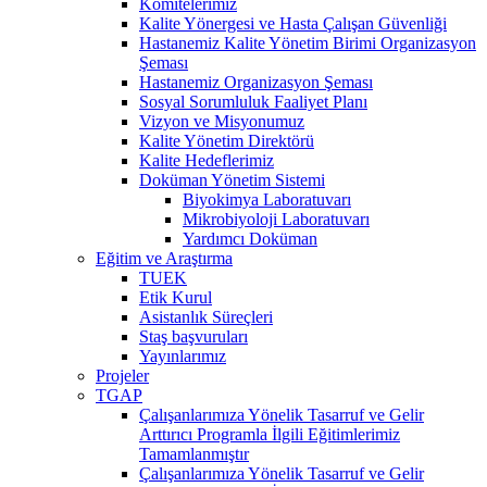
Komitelerimiz
Kalite Yönergesi ve Hasta Çalışan Güvenliği
Hastanemiz Kalite Yönetim Birimi Organizasyon
Şeması
Hastanemiz Organizasyon Şeması
Sosyal Sorumluluk Faaliyet Planı
Vizyon ve Misyonumuz
Kalite Yönetim Direktörü
Kalite Hedeflerimiz
Doküman Yönetim Sistemi
Biyokimya Laboratuvarı
Mikrobiyoloji Laboratuvarı
Yardımcı Doküman
Eğitim ve Araştırma
TUEK
Etik Kurul
Asistanlık Süreçleri
Staş başvuruları
Yayınlarımız
Projeler
TGAP
Çalışanlarımıza Yönelik Tasarruf ve Gelir
Arttırıcı Programla İlgili Eğitimlerimiz
Tamamlanmıştır
Çalışanlarımıza Yönelik Tasarruf ve Gelir