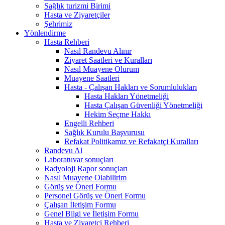
Sağlık turizmi Birimi
Hasta ve Ziyaretçiler
Şehrimiz
Yönlendirme
Hasta Rehberi
Nasıl Randevu Alınır
Ziyaret Saatleri ve Kuralları
Nasıl Muayene Olurum
Muayene Saatleri
Hasta - Çalışan Hakları ve Sorumlulukları
Hasta Hakları Yönetmeliği
Hasta Çalışan Güvenliği Yönetmeliği
Hekim Seçme Hakkı
Engelli Rehberi
Sağlık Kurulu Başvurusu
Refakat Politikamız ve Refakatçi Kuralları
Randevu Al
Laboratuvar sonuçları
Radyoloji Rapor sonuçları
Nasıl Muayene Olabilirim
Görüş ve Öneri Formu
Personel Görüş ve Öneri Formu
Çalışan İletişim Formu
Genel Bilgi ve İletişim Formu
Hasta ve Ziyaretçi Rehberi