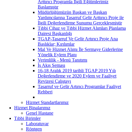
Arttırıcı Programla İlgili Eğitimlerimiz
Başlamıştır
Müdürlüğümüzün Başkan ve Başkan
Yardımcılarına Tasarruf Gelir Arttırıcı Proje ile
İlgili Değerlendirme Sunumu Gerçekleşmiştir
Tıbbi Cihaz ve Tıbbi Hizmet Alımları Planlama
Dairesi Başkanlığı
TGAP-Tasarruf Ve Gelir Artırıcı Proje Ana
Başlıklar; Kırılımlar
Mal Ve Hizmet Alımı İle Sermaye Giderlerine
Yönelik Eylem Planı
Verimlilik - Menü Tanıtımı
İş Akış Şeması
16-18 Aralık 2019 tarihli TGAP 2019 Yılı
Değerlendirme ve 2020 Eylem ve Faaliyet
Revizesi Çalıştayı
Tasarruf ve Gelir Artırıcı Programlar Faaliyet
Rehberi
Hizmet Standartlarımız
Hizmet Binalarımız
Genel Hastane
Tıbbi Birimler
Laboratuvar
Röntgen