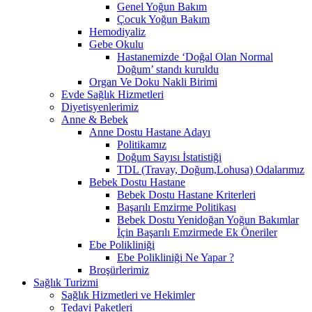
Genel Yoğun Bakım
Çocuk Yoğun Bakım
Hemodiyaliz
Gebe Okulu
Hastanemizde ‘Doğal Olan Normal
Doğum’ standı kuruldu
Organ Ve Doku Nakli Birimi
Evde Sağlık Hizmetleri
Diyetisyenlerimiz
Anne & Bebek
Anne Dostu Hastane Adayı
Politikamız
Doğum Sayısı İstatistiği
TDL (Travay, Doğum,Lohusa) Odalarımız
Bebek Dostu Hastane
Bebek Dostu Hastane Kriterleri
Başarılı Emzirme Politikası
Bebek Dostu Yenidoğan Yoğun Bakımlar
İçin Başarılı Emzirmede Ek Öneriler
Ebe Polikliniği
Ebe Polikliniği Ne Yapar ?
Broşürlerimiz
Sağlık Turizmi
Sağlık Hizmetleri ve Hekimler
Tedavi Paketleri