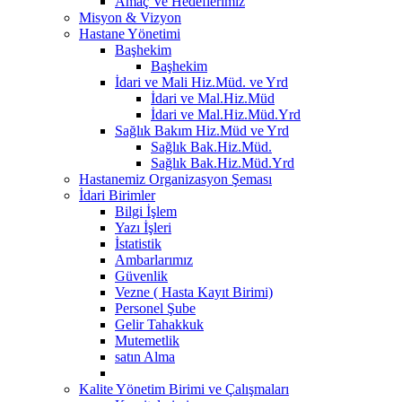
Amaç Ve Hedeflerimiz
Misyon & Vizyon
Hastane Yönetimi
Başhekim
Başhekim
İdari ve Mali Hiz.Müd. ve Yrd
İdari ve Mal.Hiz.Müd
İdari ve Mal.Hiz.Müd.Yrd
Sağlık Bakım Hiz.Müd ve Yrd
Sağlık Bak.Hiz.Müd.
Sağlık Bak.Hiz.Müd.Yrd
Hastanemiz Organizasyon Şeması
İdari Birimler
Bilgi İşlem
Yazı İşleri
İstatistik
Ambarlarımız
Güvenlik
Vezne ( Hasta Kayıt Birimi)
Personel Şube
Gelir Tahakkuk
Mutemetlik
satın Alma
Kalite Yönetim Birimi ve Çalışmaları